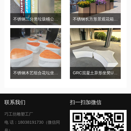
不锈钢三分类垃圾桶公园小区果皮箱
不锈钢长方形景观花箱街区小区艺术花箱
不锈钢木艺组合花坛坐凳景观艺术座椅
GRC混凝土异形坐凳UHPC景观座椅
联系我们
扫一扫加微信
巧工坊雕塑工厂
电 话：18038191730（微信同
号）