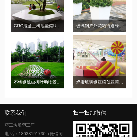
GRC混凝土树池坐凳UHPC景观花坛座椅
玻璃钢户外花箱街道绿化市政景观花盆
不锈钢瓢虫树叶动物景观广场雕塑
蜂蜜玻璃钢座椅创意商场美陈酒店艺术坐凳
联系我们
扫一扫加微信
巧工坊雕塑工厂
电 话：18038191730（微信同