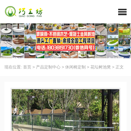
现在位置:
首页
>
产品定制中心
>
休闲椅定制
>
花坛树池凳
>
正文