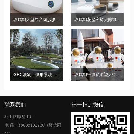
玻璃钢大型展台圆形服务台吧台
玻璃钢花盆座椅美陈组合环形坐凳酒店售楼休息椅子
GRC混凝土弧形景观坐凳户外园林UHPC座椅
玻璃钢宇航员雕塑太空景观摆件
联系我们
扫一扫加微信
巧工坊雕塑工厂
电 话：18038191730（微信同
号）