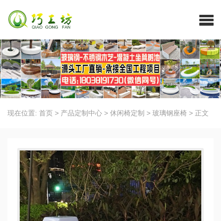
现在位置:
首页
>
产品定制中心
>
休闲椅定制
>
玻璃钢座椅
>
正文