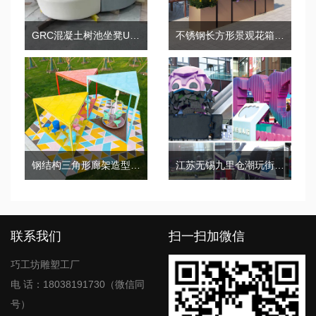
GRC混凝土树池坐凳UHPC花坛花池座椅
不锈钢长方形景观花箱街区小区艺术花箱
钢结构三角形廊架造型户外金属景观凉亭
江苏无锡九里仓潮玩街商业景观美陈制作案例
联系我们
扫一扫加微信
巧工坊雕塑工厂
电 话：18038191730（微信同
号）