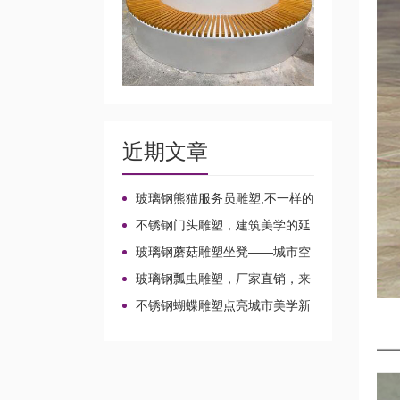
近期文章
玻璃钢熊猫服务员雕塑,不一样的
店小二!
不锈钢门头雕塑，建筑美学的延
伸!
玻璃钢蘑菇雕塑坐凳——城市空
间的魔法家具!
玻璃钢瓢虫雕塑，厂家直销，来
图定制不一样的风景!
不锈钢蝴蝶雕塑点亮城市美学新
想象