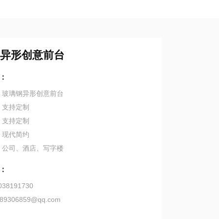
异形创意前台
：
：玻璃钢异形创意前台
：支持定制
：支持定制
：现代简约
：公司、酒店、写字楼
：
38191730
89306859@qq.com