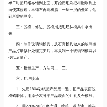
半干时把纤维布铺到上面，开始用毛刷把树脂刷到上
面使其侵透，再铺布再刷树脂，一层一层的叠加，达
到所需的厚度。
三：脱模，修边。脱模指把毛坯从模具中拿出
来。
四：制作玻璃钢模具，从石膏模具做来的玻璃钢
产品打磨修补处理完美后，再复制一个玻璃钢模具以
便以后量产。
五：批量生产，方法同二，三。
六：处理喷油
1、先用180#砂纸把产品磨一遍，把产品表面脱
模蜡磨掉，用原子灰补平产品表面的针孔及合模线。
2、用220#砂纸打磨光滑，喷第一道底漆，挑选