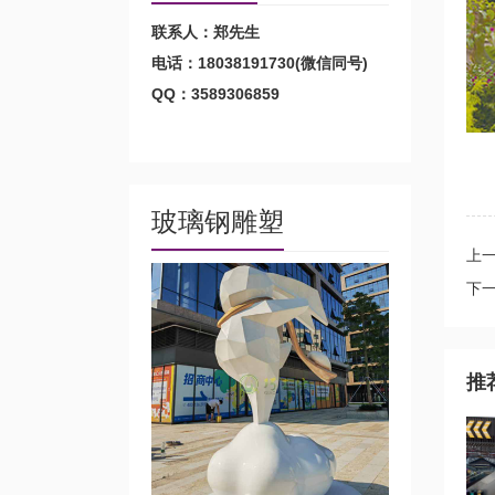
联系人：郑先生
电话：18038191730(微信同号)
QQ：3589306859
玻璃钢雕塑
上
下
推