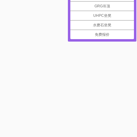
GRG吊顶
UHPC坐凳
水磨石坐凳
免费报价