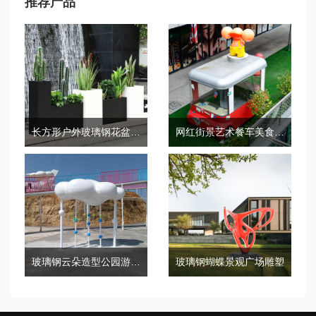
推荐产品
长方形户外玻璃钢花盆组合美陈装饰花箱
网红街景艺术餐车美食街摆摊小吃车
玻璃钢云朵造型公园游乐园户外景观摆件
玻璃钢蝴蝶景观广场雕塑