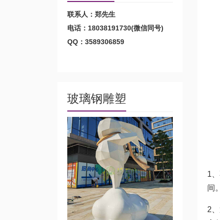
联系人：郑先生
电话：18038191730(微信同号)
QQ：3589306859
玻璃钢雕塑
1
间
2