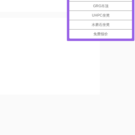
GRG吊顶
UHPC坐凳
水磨石坐凳
免费报价