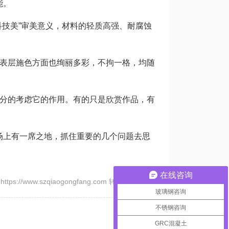
能。
科技美”审美意义，材料的轻质高强、耐腐蚀
其表层施色方面也绚丽多彩，不拘一格，均随
充分的考虑它的作用。有的只是欣赏作品，有
场上有一席之地，抓住重要的几个问题去思
在线咨询
tps://www.szqiaogongfang.com 转载请注明出处
玻璃钢咨询
不锈钢咨询
GRC混凝土