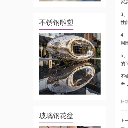
家
3
不锈钢雕塑
性
4
周
5
的
不
考
标
玻璃钢花盆
上