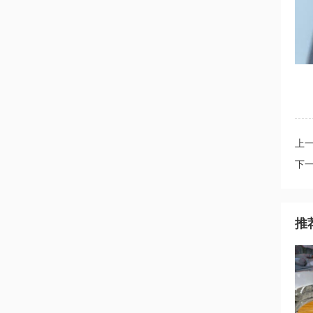
上
下
推