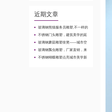
近期文章
玻璃钢熊猫服务员雕塑,不一样的
店小二!
不锈钢门头雕塑，建筑美学的延
伸!
玻璃钢蘑菇雕塑坐凳——城市空
间的魔法家具!
玻璃钢瓢虫雕塑，厂家直销，来
图定制不一样的风景!
不锈钢蝴蝶雕塑点亮城市美学新
想象