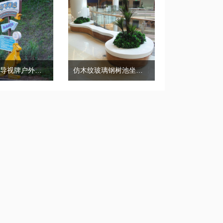
景区小镇导视牌户外广告牌标识导向牌
仿木纹玻璃钢树池坐凳商场异形种植池休闲椅