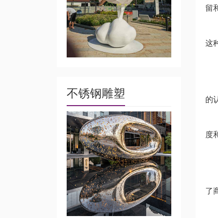
留
氛
这
3
品
不锈钢雕塑
的
媒
度
4
互
了
体