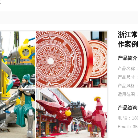
文
浙江常
作案例
产品简介
产品名称
产品尺寸
产品风格
适用范围
产品咨询
电 话：180
Email：35