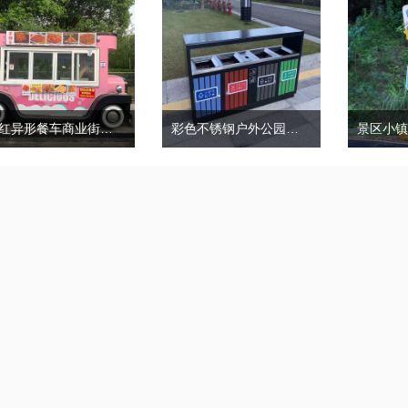
网红异形餐车商业街景美陈摆摊车
彩色不锈钢户外公园小区垃圾桶金属果皮箱