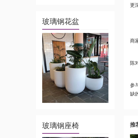
更
5
玻璃钢花盆
聚
商
提
陈
综
参
缺
玻璃钢座椅
推