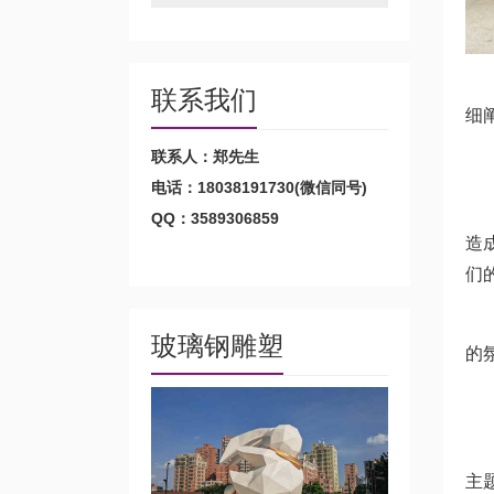
商
联系我们
细
联系人：郑先生
1
电话：18038191730(微信同号)
视
QQ：3589306859
造
们
艺
玻璃钢雕塑
的
2
主
主