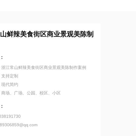
山鲜辣美食街区商业景观美陈制
：
：浙江常山鲜辣美食街区商业景观美陈制作案例
：支持定制
：现代简约
：商场、广场、公园、校区、小区
：
38191730
89306859@qq.com