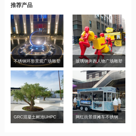
推荐产品
不锈钢环形景观广场雕塑
玻璃钢奔跑人物广场雕塑
GRC混凝土树池UHPC异形景观花坛坐凳
网红街景摆摊车不锈钢艺术摆摊车