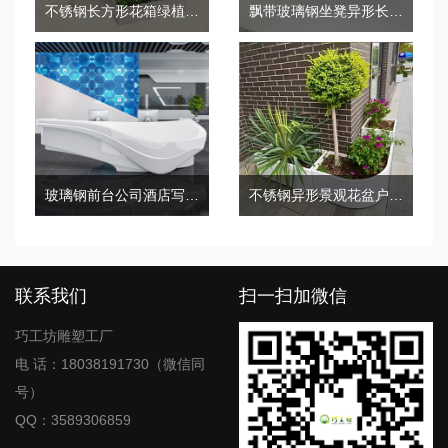
不锈钢长方形花箱绿植景观花盆
飘带玻璃钢坐凳异形长条创意景观座椅
玻璃钢前台公司酒店写字楼异形服务台
不锈钢异形景观花盆户外创意艺术花箱
联系我们
扫一扫加微信
巧工坊雕塑工厂
电 话：18038191730（微信同
号）
QQ：3589306859