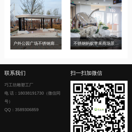
户外公园广场不锈钢廊架金属铝板凉亭
不锈钢蚂蚁苹果商场景观雕塑
联系我们
扫一扫加微信
巧工坊雕塑工厂
电 话：18038191730（微信同
号）
QQ：3589306859