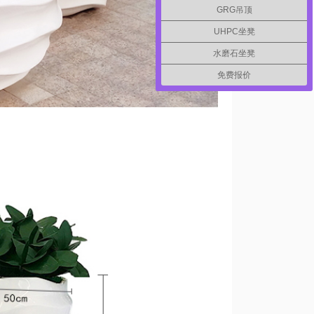
GRG吊顶
UHPC坐凳
水磨石坐凳
免费报价