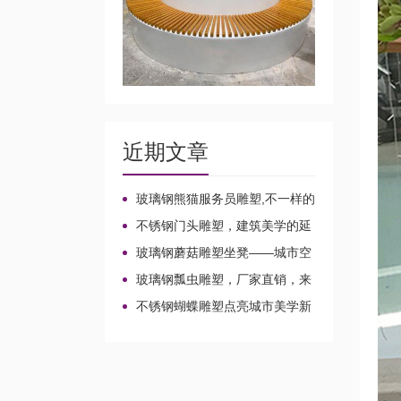
近期文章
玻璃钢熊猫服务员雕塑,不一样的
店小二!
不锈钢门头雕塑，建筑美学的延
伸!
玻璃钢蘑菇雕塑坐凳——城市空
间的魔法家具!
玻璃钢瓢虫雕塑，厂家直销，来
图定制不一样的风景!
不锈钢蝴蝶雕塑点亮城市美学新
想象