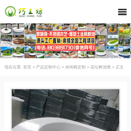
现在位置:
首页
>
产品定制中心
>
休闲椅定制
>
花坛树池凳
>
正文