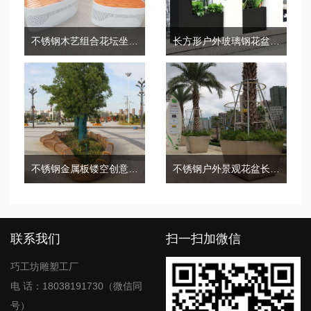
不锈钢木艺组合花坛坐凳景观艺术座椅
长方形户外玻璃钢花盆组合美陈装饰花箱
不锈钢金属板镂空创意坐凳
不锈钢户外景观花盆长条形市政花箱
联系我们
扫一扫加微信
巧工坊雕塑工厂
电 话：18038191730（微信同
号）