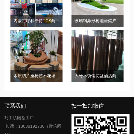
内蒙古呼和浩特TCS商业街美陈景观制作案例
玻璃钢异形树池坐凳户外广场花坛座椅
木质切片座椅艺术花坛异形树池坐凳
大号不锈钢花盆酒店商场走廊绿植花钵
联系我们
扫一扫加微信
巧工坊雕塑工厂
电 话：18038191730（微信同