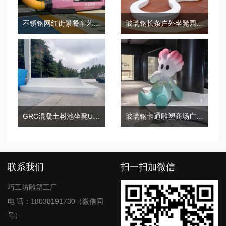
不锈钢网红街景餐车艺术造型摆摊车
玻璃钢长条户外坐凳园林景观座椅
GRC混凝土树池坐凳UHPC景观座椅
玻璃钢卡通雕塑商场广场公仔玩偶摆件
联系我们
扫一扫加微信
巧工坊雕塑工厂
电 话：18038191730（微信同
号）