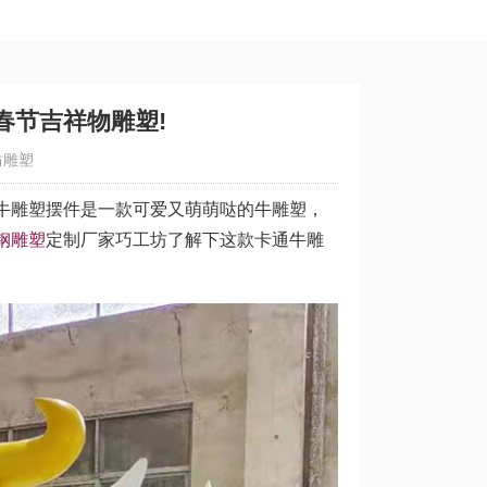
春节吉祥物雕塑!
坊雕塑
牛雕塑摆件是一款可爱又萌萌哒的牛雕塑，
钢雕塑
定制厂家巧工坊了解下这款卡通牛雕