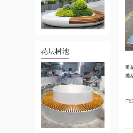
花坛树池
玻
雕塑
雕
玻
门