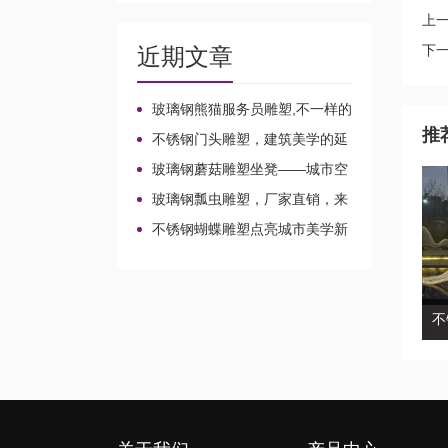
上
下
近期文章
玻璃钢熊猫服务员雕塑,不一样的
店小二!
推
不锈钢门头雕塑，建筑美学的延
伸!
玻璃钢蘑菇雕塑坐凳——城市空
间的魔法家具!
玻璃钢瓢虫雕塑，厂家直销，来
图定制不一样的风景!
不锈钢蝴蝶雕塑点亮城市美学新
想象